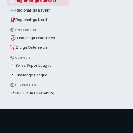
Regionalliga Südwest
Regionalliga Bayern
Regionalliga Nord
PUBLIC
ÖSTERREICH
Bundesliga Österreich
2. Liga Österreich
PUBLIC
SCHWEIZ
Swiss Super League
Challenge League
PUBLIC
LUXEMBURG
BGL Ligue Luxemburg