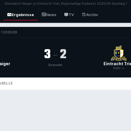
Steinbach Haiger vs Eintracht Trier, Regionalliga Südwest 2025/26 Spieltag 1
scoreboard
newspaper
tv
history
Ergebnisse
News
TV
Archiv
 1
·
2025/26
3
2
–
aiger
Eintracht Tri
Beendet
Profil →
ABELLE