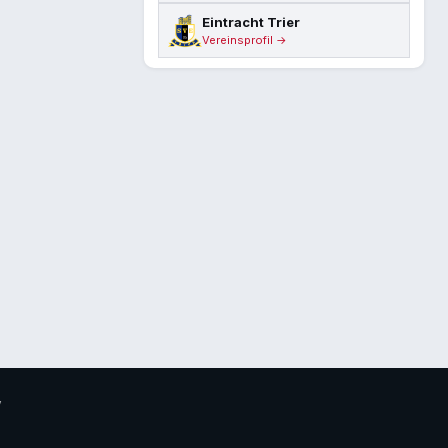
Eintracht Trier
Vereinsprofil →
V