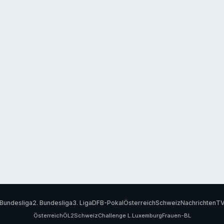
Bundesliga
2. Bundesliga
3. Liga
DFB-Pokal
Österreich
Schweiz
Nachrichten
T
Österreich
ÖL2
Schweiz
Challenge L.
Luxemburg
Frauen-BL