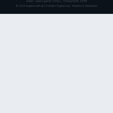
Daten: OpenLigaDB (ODbL), TheSportsDB, ESPN
© 2026 ergebnisse1.de | Fußball-Ergebnisse, Tabellen & Statistiken