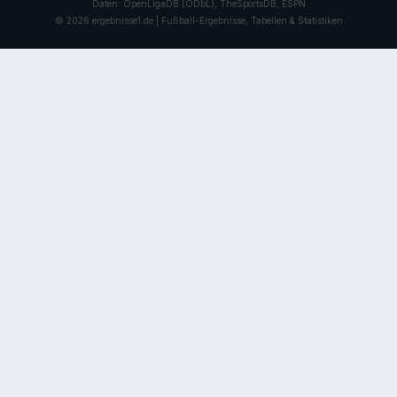
Daten: OpenLigaDB (ODbL), TheSportsDB, ESPN
© 2026 ergebnisse1.de | Fußball-Ergebnisse, Tabellen & Statistiken