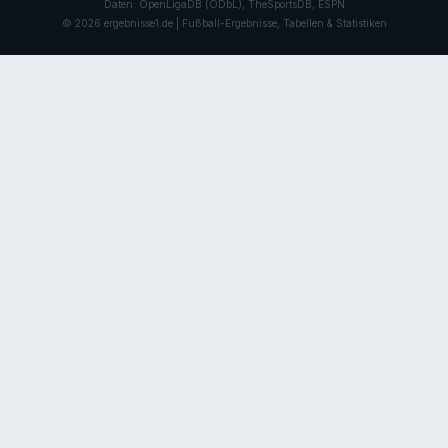
Daten: OpenLigaDB (ODbL), TheSportsDB, ESPN
© 2026 ergebnisse1.de | Fußball-Ergebnisse, Tabellen & Statistiken