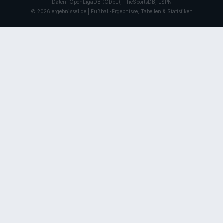
Daten: OpenLigaDB (ODbL), TheSportsDB, ESPN
© 2026 ergebnisse1.de | Fußball-Ergebnisse, Tabellen & Statistiken