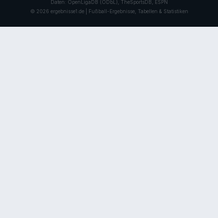
Daten: OpenLigaDB (ODbL), TheSportsDB, ESPN
© 2026 ergebnisse1.de | Fußball-Ergebnisse, Tabellen & Statistiken