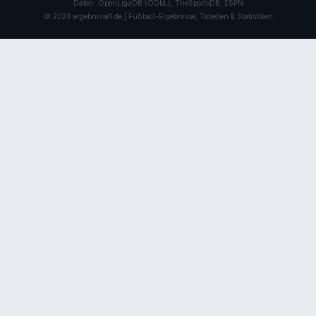
Daten: OpenLigaDB (ODbL), TheSportsDB, ESPN
© 2026 ergebnisse1.de | Fußball-Ergebnisse, Tabellen & Statistiken