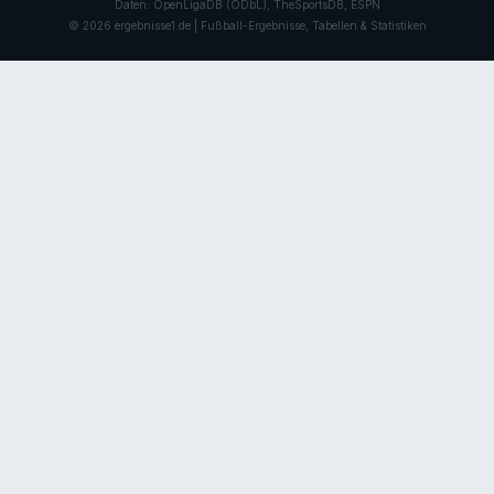
Daten: OpenLigaDB (ODbL), TheSportsDB, ESPN
© 2026 ergebnisse1.de | Fußball-Ergebnisse, Tabellen & Statistiken