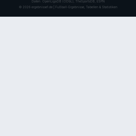
Daten: OpenLigaDB (ODbL), TheSportsDB, ESPN
© 2026 ergebnisse1.de | Fußball-Ergebnisse, Tabellen & Statistiken