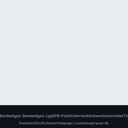
Bundesliga
2. Bundesliga
3. Liga
DFB-Pokal
Österreich
Schweiz
Nachrichten
T
Österreich
ÖL2
Schweiz
Challenge L.
Luxemburg
Frauen-BL