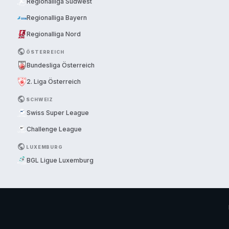
Regionalliga Südwest
Regionalliga Bayern
Regionalliga Nord
PUBLIC
ÖSTERREICH
Bundesliga Österreich
2. Liga Österreich
PUBLIC
SCHWEIZ
Swiss Super League
Challenge League
PUBLIC
LUXEMBURG
BGL Ligue Luxemburg