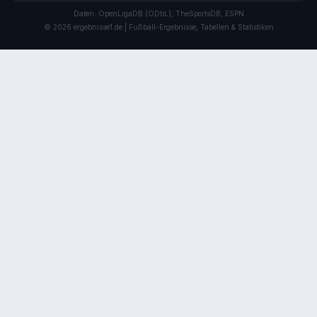
Daten: OpenLigaDB (ODbL), TheSportsDB, ESPN
© 2026 ergebnisse1.de | Fußball-Ergebnisse, Tabellen & Statistiken