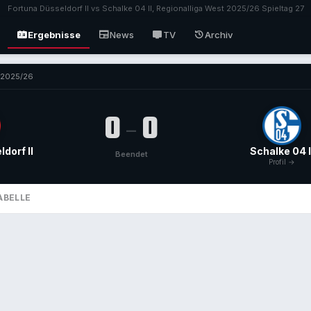
Fortuna Düsseldorf II vs Schalke 04 II, Regionalliga West 2025/26 Spieltag 27
scoreboard
newspaper
tv
history
Ergebnisse
News
TV
Archiv
2025/26
0
0
–
dorf II
Schalke 04 I
Beendet
Profil →
ABELLE