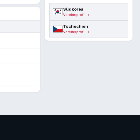
Südkorea
Vereinsprofil →
Tschechien
Vereinsprofil →
V