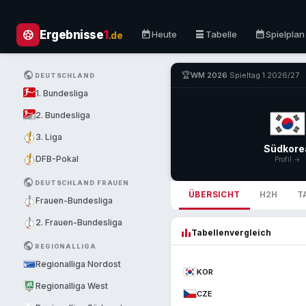
sports_soccer
today
table_rows
calendar_month
Ergebnisse
1
Heute
Tabelle
Spielplan
.de
PUBLIC
🏆
WM 2026
·
Spieltag 1
·
2026/27
DEUTSCHLAND
1. Bundesliga
2. Bundesliga
3. Liga
Südkore
DFB-Pokal
Profil →
PUBLIC
DEUTSCHLAND FRAUEN
ÜBERSICHT
H2H
T
Frauen-Bundesliga
2. Frauen-Bundesliga
leaderboard
Tabellenvergleich
PUBLIC
REGIONALLIGA
Regionalliga Nordost
KOR
Regionalliga West
CZE