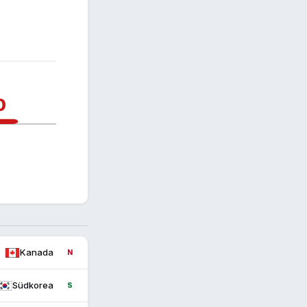
0
Kanada
N
Südkorea
S