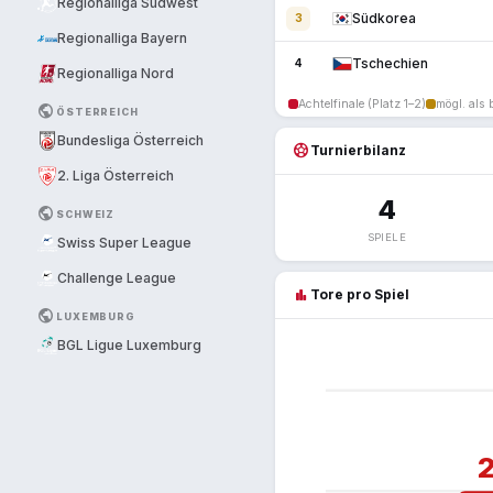
Regionalliga Südwest
Südkorea
3
Regionalliga Bayern
Tschechien
4
Regionalliga Nord
Achtelfinale (Platz 1–2)
mögl. als 
PUBLIC
ÖSTERREICH
Bundesliga Österreich
sports_soccer
Turnierbilanz
2. Liga Österreich
4
PUBLIC
SCHWEIZ
SPIELE
Swiss Super League
Challenge League
bar_chart
Tore pro Spiel
PUBLIC
LUXEMBURG
BGL Ligue Luxemburg