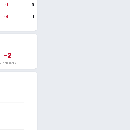
-1
3
-4
1
-2
DIFFERENZ