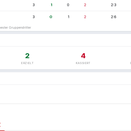
3
1
0
2
2:3
3
0
1
2
2:6
bester Gruppendritter
2
4
ERZIELT
KASSIERT
2