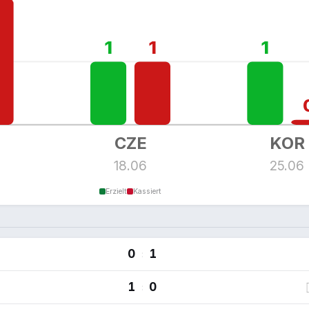
1
1
1
CZE
KOR
18.06
25.06
Erzielt
Kassiert
0
1
:
1
0
: