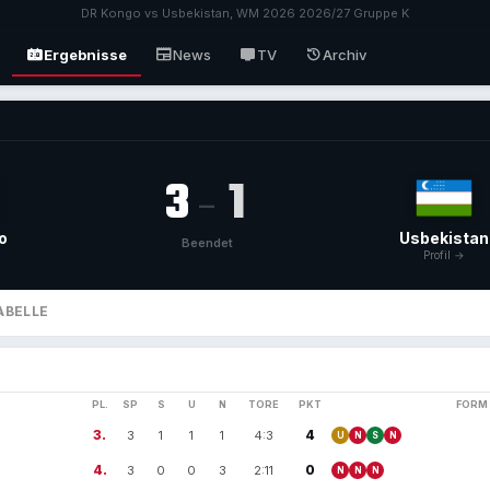
DR Kongo vs Usbekistan, WM 2026 2026/27 Gruppe K
scoreboard
newspaper
tv
history
Ergebnisse
News
TV
Archiv
3
1
–
o
Usbekistan
Beendet
Profil →
ABELLE
PL.
SP
S
U
N
TORE
PKT
FORM
3.
4
3
1
1
1
4:3
U
N
S
N
4.
0
3
0
0
3
2:11
N
N
N