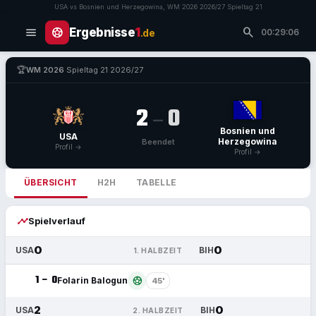
USA vs Bosnien und Herzegowina, WM 2026 2026/27 Spieltag 21
menu
search
sports_soccer
Ergebnisse
1
.de
00:29:06
🏆
WM 2026
·
Spieltag 21
·
2026/27
2
0
–
Bosnien und
USA
Herzegowina
Beendet
Profil →
Profil →
ÜBERSICHT
H2H
TABELLE
timeline
Spielverlauf
0
0
USA
BIH
1. HALBZEIT
1 – 0
sports_soccer
Folarin Balogun
45'
2
0
USA
BIH
2. HALBZEIT