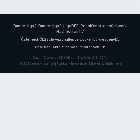
Bundesliga
2. Bundesliga
3. Liga
DFB-Pokal
Österreich
Schweiz
Nachrichten
TV
Österreich
ÖL2
Schweiz
Challenge L.
Luxemburg
Frauen-BL
Über uns
Kontakt
Impressum
Datenschutz
Daten: OpenLigaDB (ODbL), TheSportsDB, ESPN
© 2026 ergebnisse1.de | Fußball-Ergebnisse, Tabellen & Statistiken