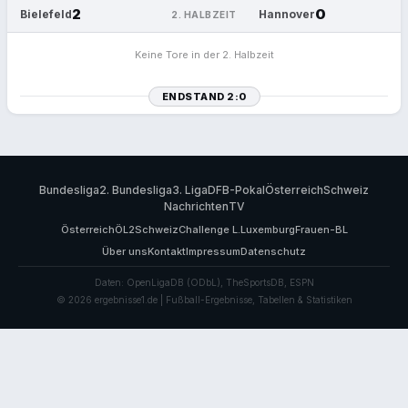
2
0
Bielefeld
Hannover
2. HALBZEIT
Keine Tore in der 2. Halbzeit
ENDSTAND 2:0
Bundesliga
2. Bundesliga
3. Liga
DFB-Pokal
Österreich
Schweiz
Nachrichten
TV
Österreich
ÖL2
Schweiz
Challenge L.
Luxemburg
Frauen-BL
Über uns
Kontakt
Impressum
Datenschutz
Daten: OpenLigaDB (ODbL), TheSportsDB, ESPN
© 2026 ergebnisse1.de | Fußball-Ergebnisse, Tabellen & Statistiken