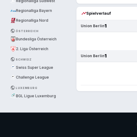
Regionalliga Südwest
Regionalliga Bayern
timeline
Spielverlauf
Regionalliga Nord
1
Union Berlin
PUBLIC
ÖSTERREICH
Bundesliga Österreich
2. Liga Österreich
1
Union Berlin
PUBLIC
SCHWEIZ
Swiss Super League
Challenge League
PUBLIC
LUXEMBURG
BGL Ligue Luxemburg