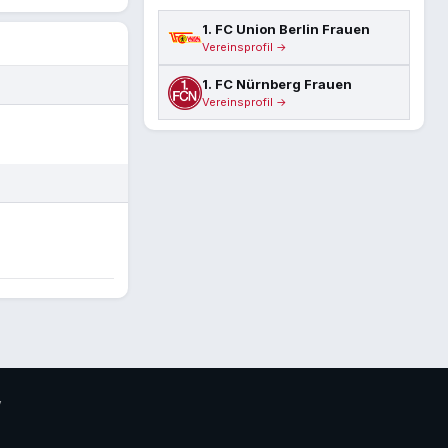
1. FC Union Berlin Frauen
Vereinsprofil →
1. FC Nürnberg Frauen
Vereinsprofil →
V