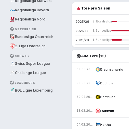
Regionalliga Südwest
bar_chart
Tore pro Saison
Regionalliga Bayern
Regionalliga Nord
2025/26
2. Bundesliga
PUBLIC
ÖSTERREICH
2021/22
1. Bundesliga
Bundesliga Österreich
2019/20
1. Bundesliga
2. Liga Österreich
PUBLIC
sports_soccer
Alle Tore (13)
SCHWEIZ
Swiss Super League
Braunschweig
09.08.2025
Challenge League
PUBLIC
LUXEMBURG
Bochum
06.05.2022
BGL Ligue Luxemburg
Dortmund
30.04.2022
Frankfurt
13.03.2022
Hertha
04.02.2022