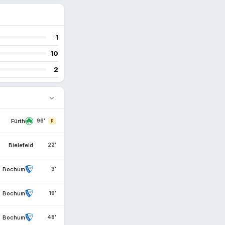
1
10
2
expand_more
Fürth
96'
P
Bielefeld
22'
Bochum
3'
Bochum
19'
Bochum
48'