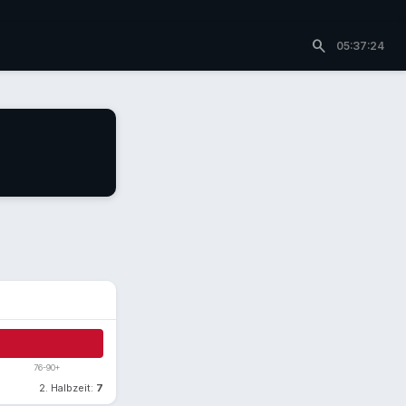
search
05:37:24
76-90+
2. Halbzeit:
7