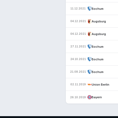
Bochum
11.12.2021
Augsburg
04.12.2021
Augsburg
04.12.2021
Bochum
27.11.2021
Bochum
24.10.2021
Bochum
21.08.2021
Union Berlin
02.11.2019
Bayern
26.10.2019