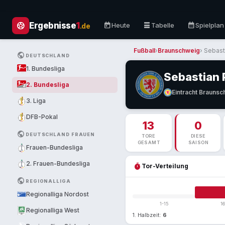
sports_soccer
today
table_rows
calendar_month
Ergebnisse
1
Heute
Tabelle
Spielplan
.de
Fußball
›
Braunschweig
› Sebast
PUBLIC
DEUTSCHLAND
1. Bundesliga
Sebastian 
2. Bundesliga
Eintracht Brauns
3. Liga
DFB-Pokal
13
0
PUBLIC
DEUTSCHLAND FRAUEN
TORE
DIESE
GESAMT
SAISON
Frauen-Bundesliga
2. Frauen-Bundesliga
timer
Tor-Verteilung
PUBLIC
REGIONALLIGA
Regionalliga Nordost
1-15
1
Regionalliga West
1. Halbzeit:
6