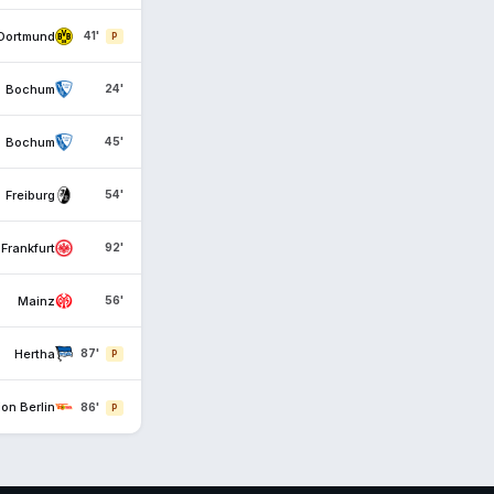
Dortmund
41'
P
Bochum
24'
Bochum
45'
Freiburg
54'
Frankfurt
92'
Mainz
56'
Hertha
87'
P
on Berlin
86'
P