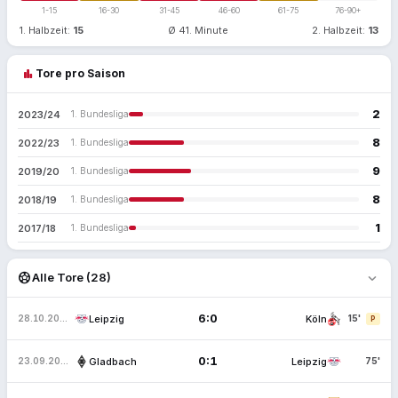
1-15
16-30
31-45
46-60
61-75
76-90+
1. Halbzeit:
15
Ø 41. Minute
2. Halbzeit:
13
bar_chart
Tore pro Saison
2
2023/24
1. Bundesliga
8
2022/23
1. Bundesliga
9
2019/20
1. Bundesliga
8
2018/19
1. Bundesliga
1
2017/18
1. Bundesliga
expand_more
sports_soccer
Alle Tore (28)
6:0
Leipzig
Köln
28.10.2023
15'
P
0:1
Gladbach
Leipzig
23.09.2023
75'