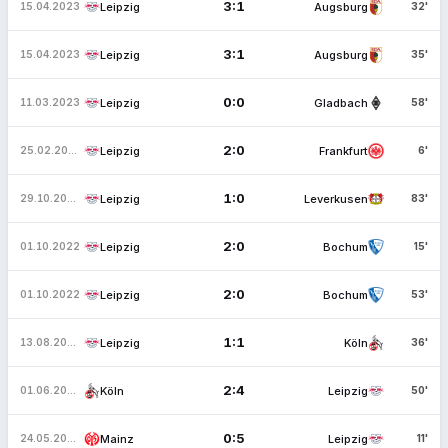
3:1
Leipzig
Augsburg
15.04.2023
32'
3:1
Leipzig
Augsburg
15.04.2023
35'
0:0
Leipzig
Gladbach
11.03.2023
58'
2:0
Leipzig
Frankfurt
25.02.2023
6'
1:0
Leipzig
Leverkusen
29.10.2022
83'
2:0
Leipzig
Bochum
01.10.2022
15'
2:0
Leipzig
Bochum
01.10.2022
53'
1:1
Leipzig
Köln
13.08.2022
36'
2:4
Köln
Leipzig
01.06.2020
50'
0:5
Mainz
Leipzig
24.05.2020
11'