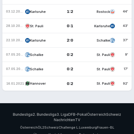
1:2
Karlsruhe
Rostock
03.12.2023
44'
0:1
St. Pauli
Karlsruhe
28.10.2023
43'
2:0
Karlsruhe
Schalke
22.10.2023
37'
0:2
Schalke
St. Pauli
07.05.2022
9'
0:2
Schalke
St. Pauli
07.05.2022
17'
0:2
Hannover
St. Pauli
16.01.2021
92'
Bundesliga
2. Bundesliga
3. Liga
DFB-Pokal
Österreich
Schweiz
Nachrichten
TV
Österreich
ÖL2
Schweiz
Challenge L.
Luxemburg
Frauen-BL