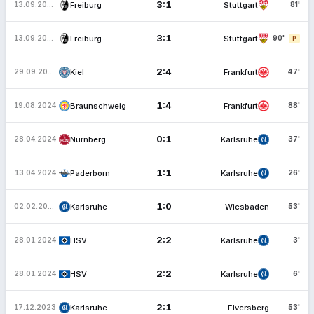
3:1
Freiburg
Stuttgart
13.09.2025
81'
3:1
Freiburg
Stuttgart
13.09.2025
90'
P
2:4
Kiel
Frankfurt
29.09.2024
47'
1:4
Braunschweig
Frankfurt
19.08.2024
88'
0:1
Nürnberg
Karlsruhe
28.04.2024
37'
1:1
Paderborn
Karlsruhe
13.04.2024
26'
1:0
Karlsruhe
Wiesbaden
02.02.2024
53'
2:2
HSV
Karlsruhe
28.01.2024
3'
2:2
HSV
Karlsruhe
28.01.2024
6'
2:1
Karlsruhe
Elversberg
17.12.2023
53'