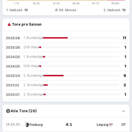
1-15
16-30
31-45
46-60
61-75
76-90+
1. Halbzeit:
13
Ø 49. Minute
2. Halbzeit:
13
bar_chart
Tore pro Saison
11
2025/26
1. Bundesliga
1
2025/26
DFB-Pokal
1
2024/25
1. Bundesliga
1
2024/25
DFB-Pokal
9
2023/24
2. Bundesliga
2
2021/22
2. Bundesliga
1
2020/21
2. Bundesliga
expand_more
sports_soccer
Alle Tore (26)
4:1
Freiburg
Leipzig
16.05.2026
26'