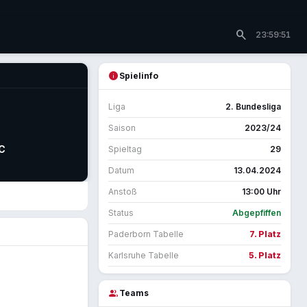
search
23:59:51
info
Spielinfo
Liga
2. Bundesliga
Saison
2023/24
SC
Spieltag
29
Datum
13.04.2024
Anstoß
13:00 Uhr
Status
Abgepfiffen
Paderborn Tabelle
7. Platz
Karlsruhe Tabelle
5. Platz
group
Teams