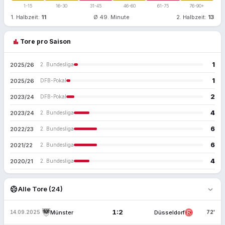
1-15
16-30
31-45
46-60
61-75
76-90+
1. Halbzeit:
11
Ø 49. Minute
2. Halbzeit:
13
bar_chart
Tore pro Saison
1
2025/26
2. Bundesliga
1
2025/26
DFB-Pokal
2
2023/24
DFB-Pokal
4
2023/24
2. Bundesliga
6
2022/23
2. Bundesliga
6
2021/22
2. Bundesliga
4
2020/21
2. Bundesliga
expand_more
sports_soccer
Alle Tore (24)
1:2
Münster
Düsseldorf
14.09.2025
72'