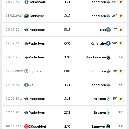
1:1
Darmstadt
Paderborn
09.04.2023
44'
P
2:2
Hannover
Paderborn
11.02.2023
26'
P
5:2
Paderborn
Kiel
20.08.2022
7'
P
0:0
Paderborn
Karlsruhe
17.07.2022
56'
P
1:0
Paderborn
Sandhausen
06.05.2022
27'
sports_soccer
0:0
Ingolstadt
Paderborn
17.04.2022
70'
P
1:1
Kiel
Paderborn
04.03.2022
75'
2:1
Paderborn
Bremen
22.01.2022
15'
P
2:1
Paderborn
Bremen
22.01.2022
38'
1:0
Düsseldorf
Hannover
06.11.2021
92'