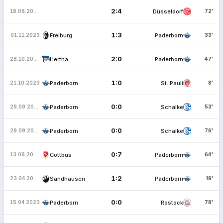
2:4
Düsseldorf
18.08.2025
72'
1:3
Freiburg
Paderborn
01.11.2023
33'
2:0
Hertha
Paderborn
28.10.2023
47'
1:0
Paderborn
St. Pauli
21.10.2023
8'
0:0
Paderborn
Schalke
29.09.2023
53'
0:0
Paderborn
Schalke
29.09.2023
76'
0:7
Cottbus
Paderborn
13.08.2023
64'
1:2
Sandhausen
Paderborn
23.04.2023
19'
0:0
Paderborn
Rostock
15.04.2023
78'