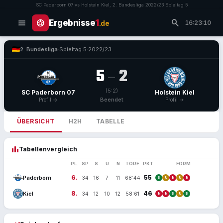
SC Paderborn 07 vs Holstein Kiel, 2. Bundesliga 2022/23 Spieltag 5
menu
search
sports_soccer
Ergebnisse
1
.de
16:23:10
2. Bundesliga
·
Spieltag 5
·
2022/23
5
2
–
(5:2)
SC Paderborn 07
Holstein Kiel
Beendet
Profil →
Profil →
ÜBERSICHT
H2H
TABELLE
leaderboard
Tabellenvergleich
PL.
SP
S
U
N
TORE
PKT
FORM
6.
55
Paderborn
34
16
7
11
68:44
S
U
N
U
N
8.
46
Kiel
34
12
10
12
58:61
N
N
S
U
S