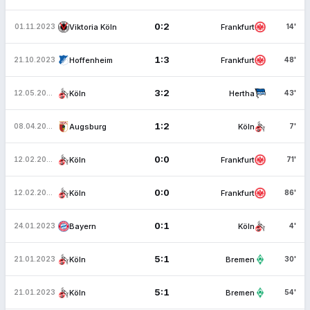
0:2
Viktoria Köln
Frankfurt
01.11.2023
14'
1:3
Hoffenheim
Frankfurt
21.10.2023
48'
3:2
Köln
Hertha
12.05.2023
43'
1:2
Augsburg
Köln
08.04.2023
7'
0:0
Köln
Frankfurt
12.02.2023
71'
0:0
Köln
Frankfurt
12.02.2023
86'
0:1
Bayern
Köln
24.01.2023
4'
5:1
Köln
Bremen
21.01.2023
30'
5:1
Köln
Bremen
21.01.2023
54'