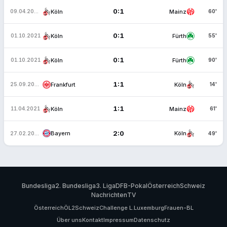
0:1
Köln
Mainz
09.04.2022
60'
0:1
Köln
Fürth
01.10.2021
55'
0:1
Köln
Fürth
01.10.2021
90'
1:1
Frankfurt
Köln
25.09.2021
14'
1:1
Köln
Mainz
11.04.2021
61'
2:0
Bayern
Köln
27.02.2021
49'
Bundesliga
2. Bundesliga
3. Liga
DFB-Pokal
Österreich
Schweiz
Nachrichten
TV
Österreich
ÖL2
Schweiz
Challenge L.
Luxemburg
Frauen-BL
Über uns
Kontakt
Impressum
Datenschutz