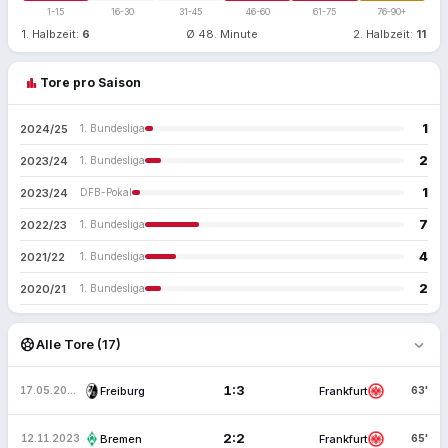
1-15
16-30
31-45
46-60
61-75
76-90+
1. Halbzeit:
6
Ø 48. Minute
2. Halbzeit:
11
bar_chart
Tore pro Saison
1
2024/25
1. Bundesliga
2
2023/24
1. Bundesliga
1
2023/24
DFB-Pokal
7
2022/23
1. Bundesliga
4
2021/22
1. Bundesliga
2
2020/21
1. Bundesliga
expand_more
sports_soccer
Alle Tore (17)
1:3
Freiburg
Frankfurt
17.05.2025
63'
2:2
Bremen
Frankfurt
12.11.2023
65'