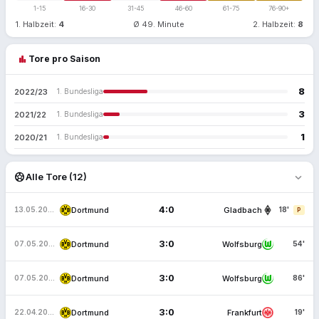
1-15
16-30
31-45
46-60
61-75
76-90+
1. Halbzeit:
4
Ø 49. Minute
2. Halbzeit:
8
bar_chart
Tore pro Saison
8
2022/23
1. Bundesliga
3
2021/22
1. Bundesliga
1
2020/21
1. Bundesliga
expand_more
sports_soccer
Alle Tore (12)
4:0
Dortmund
Gladbach
13.05.2023
18'
P
3:0
Dortmund
Wolfsburg
07.05.2023
54'
3:0
Dortmund
Wolfsburg
07.05.2023
86'
3:0
Dortmund
Frankfurt
22.04.2023
19'