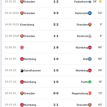
1:2
Dresden
Paderborn
25.10.2025
26'
P
3:3
Dresden
Karlsruhe
04.10.2025
52'
2:2
Elversberg
Dresden
14.09.2025
3'
1:1
Dresden
Rostock
21.09.2024
9'
1:9
Nürnberg
12.08.2023
90'
1:0
Nürnberg
Kiel
09.10.2022
90'
1:0
Sandhausen
Nürnberg
20.08.2022
49'
1:0
Nürnberg
Fürth
23.07.2022
15'
0:0
Dresden
Regensburg
30.04.2022
73'
1:1
Nürnberg
Dresden
20.03.2022
42'