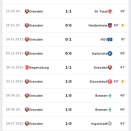
1:1
Dresden
St. Pauli
12.03.2022
20'
0:0
Dresden
Heidenheim
18.02.2022
60'
P
0:1
Dresden
HSV
14.01.2022
61'
0:0
Dresden
Karlsruhe
05.12.2021
69'
1:1
Regensburg
Dresden
26.11.2021
47'
1:0
Dresden
Düsseldorf
21.11.2021
43'
P
1:0
Dresden
Bremen
26.09.2021
40'
1:0
Dresden
Bremen
26.09.2021
66'
sports_soccer
1:0
Dresden
Ingolstadt
24.07.2021
42'