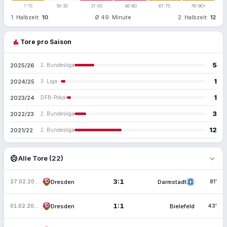
1-15
16-30
31-45
46-60
61-75
76-90+
1. Halbzeit:
10
Ø 49. Minute
2. Halbzeit:
12
bar_chart
Tore pro Saison
5
2025/26
2. Bundesliga
1
2024/25
3. Liga
1
2023/24
DFB-Pokal
3
2022/23
2. Bundesliga
12
2021/22
2. Bundesliga
expand_more
sports_soccer
Alle Tore (22)
3:1
Dresden
Darmstadt
27.02.2026
81'
1:1
Dresden
Bielefeld
01.02.2026
43'