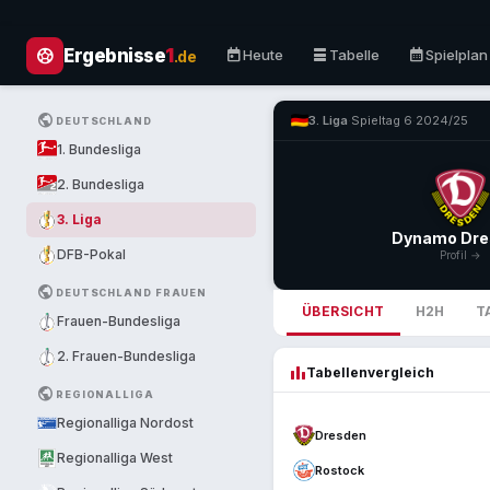
sports_soccer
today
table_rows
calendar_month
Ergebnisse
1
Heute
Tabelle
Spielplan
.de
PUBLIC
3. Liga
·
Spieltag 6
·
2024/25
DEUTSCHLAND
1. Bundesliga
2. Bundesliga
3. Liga
Dynamo Dre
DFB-Pokal
Profil →
PUBLIC
DEUTSCHLAND FRAUEN
ÜBERSICHT
H2H
T
Frauen-Bundesliga
2. Frauen-Bundesliga
leaderboard
Tabellenvergleich
PUBLIC
REGIONALLIGA
Regionalliga Nordost
Dresden
Regionalliga West
Rostock