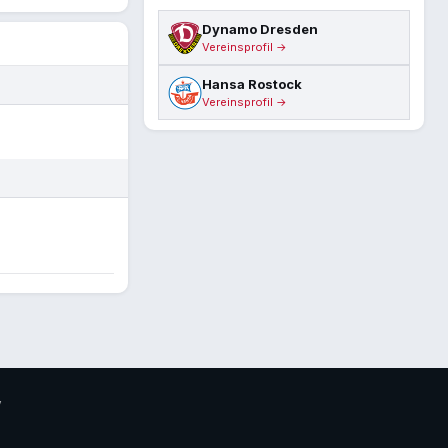
Dynamo Dresden
Vereinsprofil →
Hansa Rostock
Vereinsprofil →
V