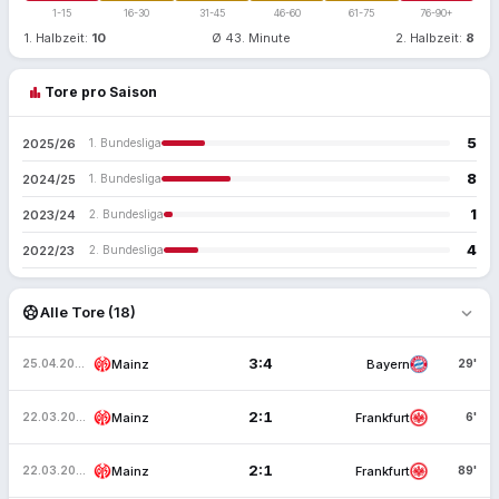
1-15
16-30
31-45
46-60
61-75
76-90+
1. Halbzeit:
10
Ø 43. Minute
2. Halbzeit:
8
bar_chart
Tore pro Saison
5
2025/26
1. Bundesliga
8
2024/25
1. Bundesliga
1
2023/24
2. Bundesliga
4
2022/23
2. Bundesliga
expand_more
sports_soccer
Alle Tore (18)
3:4
Mainz
Bayern
25.04.2026
29'
2:1
Mainz
Frankfurt
22.03.2026
6'
2:1
Mainz
Frankfurt
22.03.2026
89'