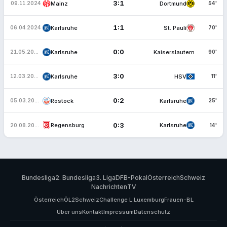
3:1
Mainz
Dortmund
09.11.2024
54'
1:1
Karlsruhe
St. Pauli
06.04.2024
70'
0:0
Karlsruhe
Kaiserslautern
21.05.2023
90'
3:0
Karlsruhe
HSV
12.03.2023
11'
0:2
Rostock
Karlsruhe
05.03.2023
25'
0:3
Regensburg
Karlsruhe
20.08.2022
14'
Bundesliga
2. Bundesliga
3. Liga
DFB-Pokal
Österreich
Schweiz
Nachrichten
TV
Österreich
ÖL2
Schweiz
Challenge L.
Luxemburg
Frauen-BL
Über uns
Kontakt
Impressum
Datenschutz