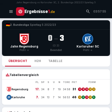
Jahn Regensburg vs Karlsruher SC, 2. Bundesliga 2022/23 Spieltag 5
menu
search
sports_soccer
Ergebnisse
1
.de
03:57:55
2. Bundesliga
·
Spieltag 5
·
2022/23
0
3
–
(0:3)
Jahn Regensburg
Karlsruher SC
Beendet
Profil →
Profil →
ÜBERSICHT
H2H
TABELLE
leaderboard
Tabellenvergleich
PL.
SP
S
U
N
TORE
PKT
FORM
17.
31
Regensburg
34
8
7
19
34:58
N
N
N
U
U
7.
46
Karlsruhe
34
13
7
14
56:53
U
S
N
U
S