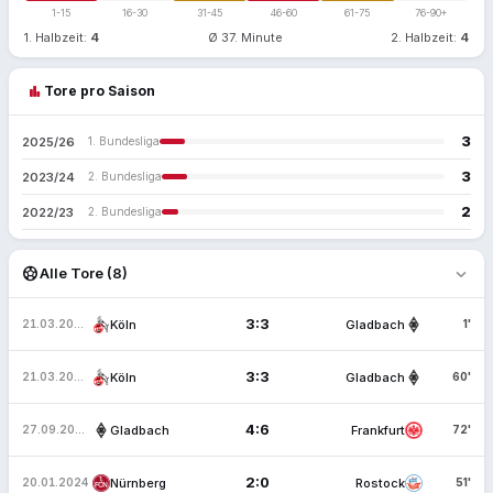
1-15
16-30
31-45
46-60
61-75
76-90+
1. Halbzeit:
4
Ø 37. Minute
2. Halbzeit:
4
bar_chart
Tore pro Saison
3
2025/26
1. Bundesliga
3
2023/24
2. Bundesliga
2
2022/23
2. Bundesliga
expand_more
sports_soccer
Alle Tore (8)
3:3
Köln
Gladbach
21.03.2026
1'
3:3
Köln
Gladbach
21.03.2026
60'
4:6
Gladbach
Frankfurt
27.09.2025
72'
2:0
Nürnberg
Rostock
20.01.2024
51'