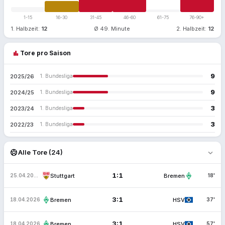
1-15
16-30
31-45
46-60
61-75
76-90+
1. Halbzeit:
12
Ø 49. Minute
2. Halbzeit:
12
bar_chart
Tore pro Saison
9
2025/26
1. Bundesliga
9
2024/25
1. Bundesliga
3
2023/24
1. Bundesliga
3
2022/23
1. Bundesliga
expand_more
sports_soccer
Alle Tore (24)
1:1
Stuttgart
Bremen
25.04.2026
18'
3:1
Bremen
HSV
18.04.2026
37'
3:1
Bremen
HSV
18.04.2026
57'