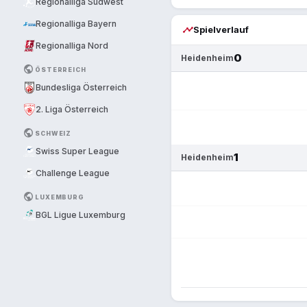
Regionalliga Südwest
Regionalliga Bayern
timeline
Spielverlauf
Regionalliga Nord
0
Heidenheim
PUBLIC
ÖSTERREICH
Bundesliga Österreich
2. Liga Österreich
PUBLIC
SCHWEIZ
Swiss Super League
1
Heidenheim
Challenge League
PUBLIC
LUXEMBURG
BGL Ligue Luxemburg