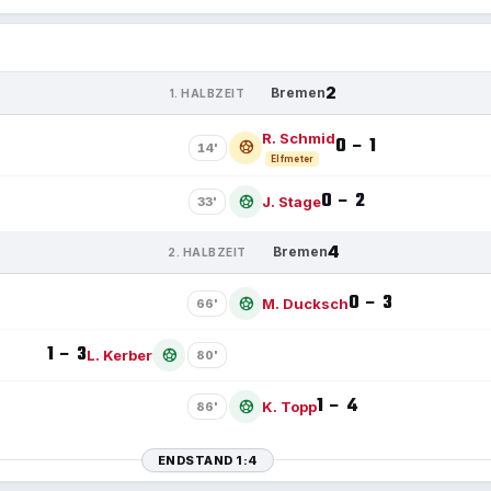
2
Bremen
1. HALBZEIT
R. Schmid
0 – 1
sports_soccer
14'
Elfmeter
0 – 2
sports_soccer
J. Stage
33'
4
Bremen
2. HALBZEIT
0 – 3
sports_soccer
M. Ducksch
66'
1 – 3
sports_soccer
L. Kerber
80'
1 – 4
sports_soccer
K. Topp
86'
ENDSTAND 1:4