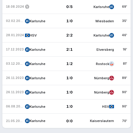
sports_soccer
0:5
Karlsruhe
18.08.2024
69'
1:0
Karlsruhe
Wiesbaden
02.02.2024
35'
2:2
HSV
Karlsruhe
28.01.2024
46'
2:1
Karlsruhe
Elversberg
17.12.2023
16'
1:2
Karlsruhe
Rostock
03.12.2023
81'
1:0
Karlsruhe
Nürnberg
26.11.2023
89'
1:0
Karlsruhe
Nürnberg
26.11.2023
90'
1:0
Karlsruhe
HSV
06.08.2023
90'
0:0
Karlsruhe
Kaiserslautern
21.05.2023
70'