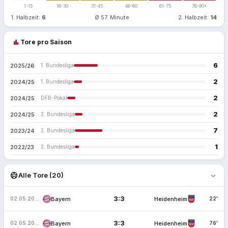
1-15
16-30
31-45
46-60
61-75
76-90+
1. Halbzeit:
6
Ø 57. Minute
2. Halbzeit:
14
bar_chart
Tore pro Saison
6
2025/26
1. Bundesliga
2
2024/25
1. Bundesliga
2
2024/25
DFB-Pokal
2
2024/25
2. Bundesliga
7
2023/24
2. Bundesliga
1
2022/23
2. Bundesliga
expand_more
sports_soccer
Alle Tore (20)
3:3
Bayern
Heidenheim
02.05.2026
22'
3:3
Bayern
Heidenheim
02.05.2026
76'