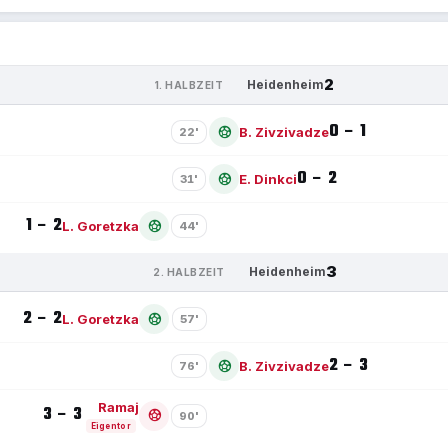
2
Heidenheim
1. HALBZEIT
0 – 1
sports_soccer
B. Zivzivadze
22'
0 – 2
sports_soccer
E. Dinkci
31'
1 – 2
sports_soccer
L. Goretzka
44'
3
Heidenheim
2. HALBZEIT
2 – 2
sports_soccer
L. Goretzka
57'
2 – 3
sports_soccer
B. Zivzivadze
76'
Ramaj
3 – 3
sports_soccer
90'
Eigentor