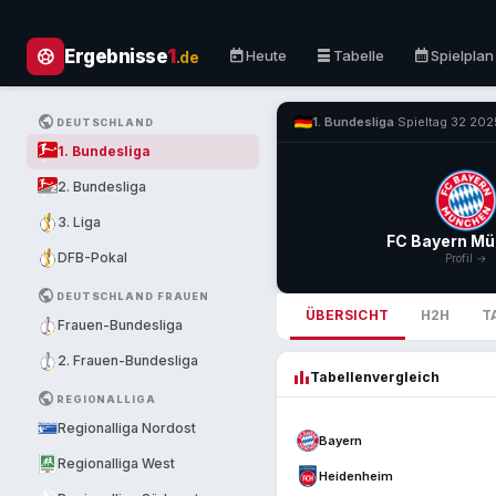
sports_soccer
today
table_rows
calendar_month
Ergebnisse
1
Heute
Tabelle
Spielplan
.de
PUBLIC
1. Bundesliga
·
Spieltag 32
·
202
DEUTSCHLAND
1. Bundesliga
2. Bundesliga
3. Liga
FC Bayern M
DFB-Pokal
Profil →
PUBLIC
DEUTSCHLAND FRAUEN
ÜBERSICHT
H2H
T
Frauen-Bundesliga
2. Frauen-Bundesliga
leaderboard
Tabellenvergleich
PUBLIC
REGIONALLIGA
Regionalliga Nordost
Bayern
Regionalliga West
Heidenheim