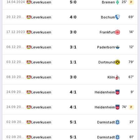
5:0
Leverkusen
Bremen
14.04.2024
25'
P
4:0
Leverkusen
Bochum
20.12.2023
69'
3:0
Leverkusen
Frankfurt
17.12.2023
14'
3:1
Leverkusen
Paderborn
06.12.2023
12'
1:1
Leverkusen
Dortmund
03.12.2023
79'
3:0
Leverkusen
Köln
08.10.2023
67'
4:1
Leverkusen
Heidenheim
24.09.2023
9'
4:1
Leverkusen
Heidenheim
24.09.2023
74'
P
5:1
Leverkusen
Darmstadt
02.09.2023
21'
5:1
Leverkusen
Darmstadt
02.09.2023
61'