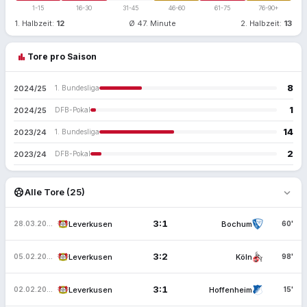
1-15
16-30
31-45
46-60
61-75
76-90+
1. Halbzeit:
12
Ø 47. Minute
2. Halbzeit:
13
bar_chart
Tore pro Saison
8
2024/25
1. Bundesliga
1
2024/25
DFB-Pokal
14
2023/24
1. Bundesliga
2
2023/24
DFB-Pokal
expand_more
sports_soccer
Alle Tore (25)
3:1
Leverkusen
Bochum
28.03.2025
60'
3:2
Leverkusen
Köln
05.02.2025
98'
3:1
Leverkusen
Hoffenheim
02.02.2025
15'