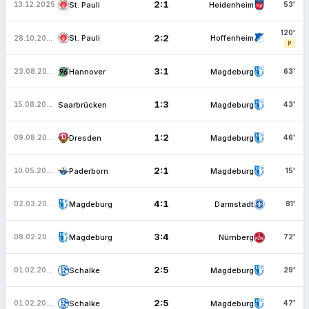
2:1
St. Pauli
Heidenheim
13.12.2025
53'
120'
2:2
St. Pauli
Hoffenheim
28.10.2025
P
3:1
Hannover
Magdeburg
23.08.2025
63'
1:3
Saarbrücken
Magdeburg
15.08.2025
43'
1:2
Dresden
Magdeburg
09.08.2025
46'
2:1
Paderborn
Magdeburg
10.05.2025
15'
4:1
Magdeburg
Darmstadt
02.03.2025
81'
3:4
Magdeburg
Nürnberg
08.02.2025
72'
2:5
Schalke
Magdeburg
01.02.2025
29'
2:5
Schalke
Magdeburg
01.02.2025
47'