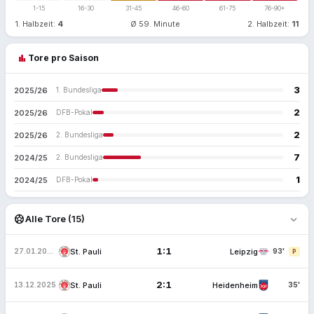
1-15
16-30
31-45
46-60
61-75
76-90+
1. Halbzeit:
4
Ø 59. Minute
2. Halbzeit:
11
bar_chart
Tore pro Saison
3
2025/26
1. Bundesliga
2
2025/26
DFB-Pokal
2
2025/26
2. Bundesliga
7
2024/25
2. Bundesliga
1
2024/25
DFB-Pokal
expand_more
sports_soccer
Alle Tore (15)
1:1
St. Pauli
Leipzig
27.01.2026
93'
P
2:1
St. Pauli
Heidenheim
13.12.2025
35'