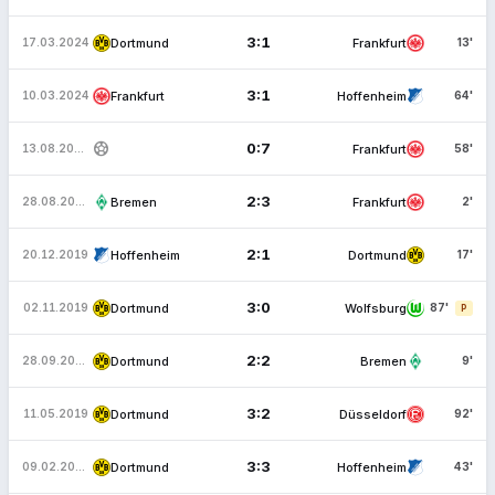
3:1
Dortmund
Frankfurt
17.03.2024
13'
3:1
Frankfurt
Hoffenheim
10.03.2024
64'
sports_soccer
0:7
Frankfurt
13.08.2023
58'
2:3
Bremen
Frankfurt
28.08.2022
2'
2:1
Hoffenheim
Dortmund
20.12.2019
17'
3:0
Dortmund
Wolfsburg
02.11.2019
87'
P
2:2
Dortmund
Bremen
28.09.2019
9'
3:2
Dortmund
Düsseldorf
11.05.2019
92'
3:3
Dortmund
Hoffenheim
09.02.2019
43'