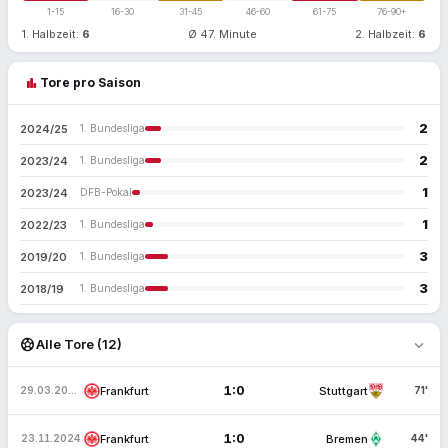
1-15
16-30
31-45
46-60
61-75
76-90+
1. Halbzeit:
6
Ø 47. Minute
2. Halbzeit:
6
bar_chart
Tore pro Saison
2
2024/25
1. Bundesliga
2
2023/24
1. Bundesliga
1
2023/24
DFB-Pokal
1
2022/23
1. Bundesliga
3
2019/20
1. Bundesliga
3
2018/19
1. Bundesliga
expand_more
sports_soccer
Alle Tore (12)
1:0
Frankfurt
Stuttgart
29.03.2025
71'
1:0
Frankfurt
Bremen
23.11.2024
44'