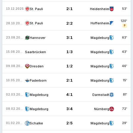
2:1
St. Pauli
Heidenheim
13.12.2025
53'
120'
2:2
St. Pauli
Hoffenheim
28.10.2025
P
3:1
Hannover
Magdeburg
23.08.2025
63'
1:3
Saarbrücken
Magdeburg
15.08.2025
43'
1:2
Dresden
Magdeburg
09.08.2025
46'
2:1
Paderborn
Magdeburg
10.05.2025
15'
4:1
Magdeburg
Darmstadt
02.03.2025
81'
3:4
Magdeburg
Nürnberg
08.02.2025
72'
2:5
Schalke
Magdeburg
01.02.2025
29'