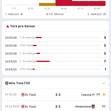
1-15
16-30
31-45
46-60
61-75
76-90+
1. Halbzeit:
4
Ø 59. Minute
2. Halbzeit:
11
bar_chart
Tore pro Saison
3
2025/26
1. Bundesliga
2
2025/26
DFB-Pokal
2
2025/26
2. Bundesliga
7
2024/25
2. Bundesliga
1
2024/25
DFB-Pokal
expand_more
sports_soccer
Alle Tore (15)
1:1
St. Pauli
Leipzig
27.01.2026
93'
P
2:1
St. Pauli
Heidenheim
13.12.2025
35'