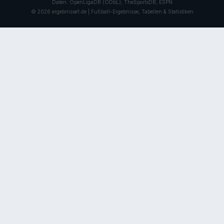
Daten: OpenLigaDB (ODbL), TheSportsDB, ESPN
© 2026 ergebnisse1.de | Fußball-Ergebnisse, Tabellen & Statistiken