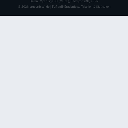
Daten: OpenLigaDB (ODbL), TheSportsDB, ESPN
© 2026 ergebnisse1.de | Fußball-Ergebnisse, Tabellen & Statistiken