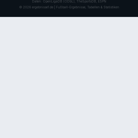
Daten: OpenLigaDB (ODbL), TheSportsDB, ESPN
© 2026 ergebnisse1.de | Fußball-Ergebnisse, Tabellen & Statistiken