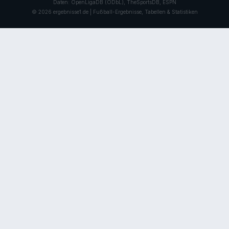
Daten: OpenLigaDB (ODbL), TheSportsDB, ESPN
© 2026 ergebnisse1.de | Fußball-Ergebnisse, Tabellen & Statistiken