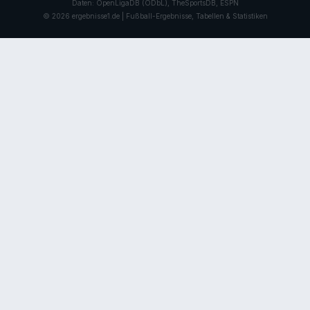
Daten: OpenLigaDB (ODbL), TheSportsDB, ESPN
© 2026 ergebnisse1.de | Fußball-Ergebnisse, Tabellen & Statistiken