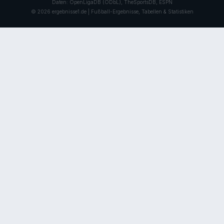
Daten: OpenLigaDB (ODbL), TheSportsDB, ESPN
© 2026 ergebnisse1.de | Fußball-Ergebnisse, Tabellen & Statistiken