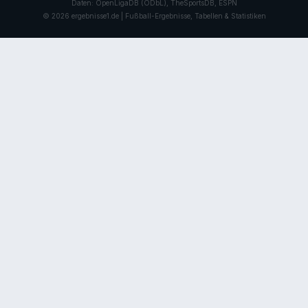
Daten: OpenLigaDB (ODbL), TheSportsDB, ESPN
© 2026 ergebnisse1.de | Fußball-Ergebnisse, Tabellen & Statistiken