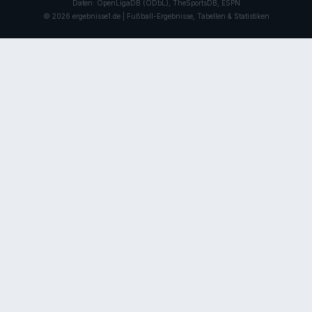
Daten: OpenLigaDB (ODbL), TheSportsDB, ESPN
© 2026 ergebnisse1.de | Fußball-Ergebnisse, Tabellen & Statistiken