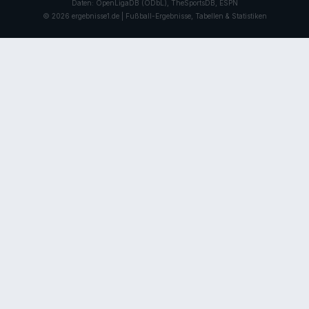
Daten: OpenLigaDB (ODbL), TheSportsDB, ESPN
© 2026 ergebnisse1.de | Fußball-Ergebnisse, Tabellen & Statistiken