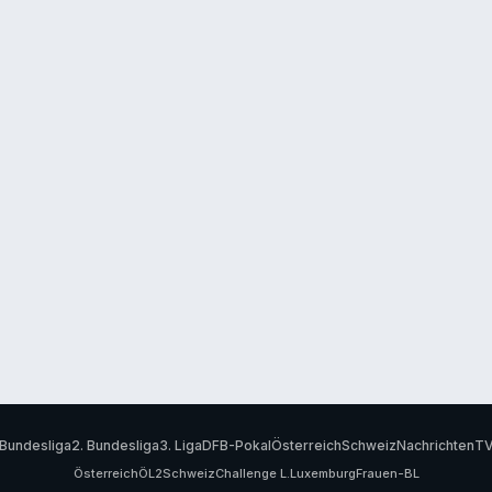
Bundesliga
2. Bundesliga
3. Liga
DFB-Pokal
Österreich
Schweiz
Nachrichten
T
Österreich
ÖL2
Schweiz
Challenge L.
Luxemburg
Frauen-BL