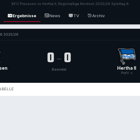
BFC Preussen vs Hertha II, Regionalliga Nordost 2025/26 Spieltag 8
scoreboard
newspaper
tv
history
Ergebnisse
News
TV
Archiv
 8
·
2025/26
0
0
–
sen
Hertha II
Beendet
Profil →
ABELLE